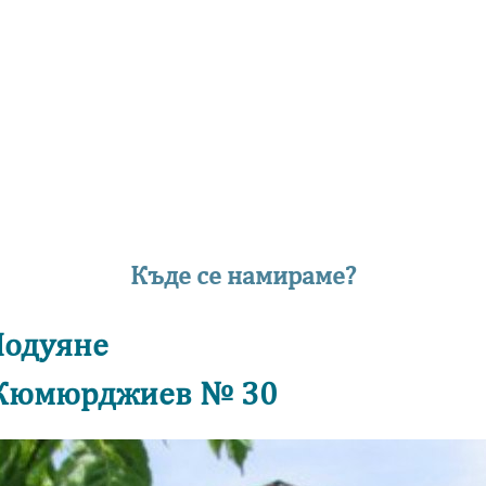
Къде се намираме?
Подуяне
и Кюмюрджиев № 30