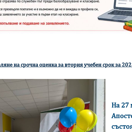
ляне на срочна оценка за втория учебен срок за 20
На 27 
Апост
състо