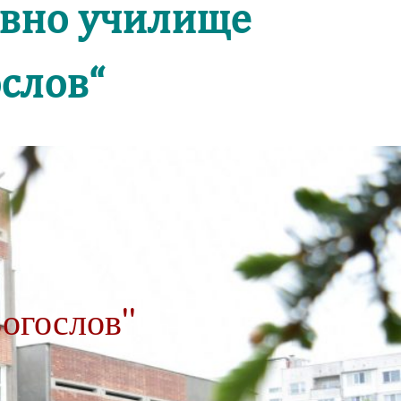
овно училище
слов“
огослов"