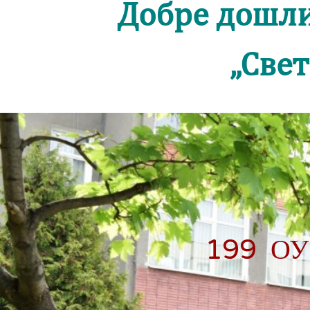
Добре дошли
„Свe
199 ОУ 