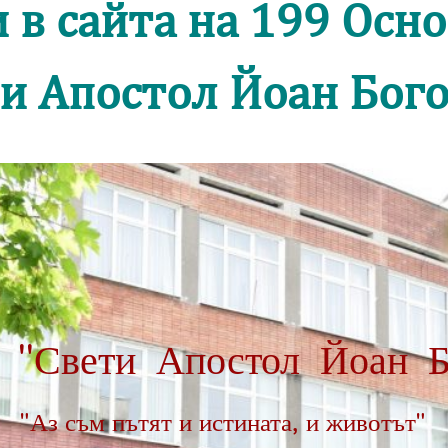
 в сайта на 199 Осн
ти Апостол Йоан Бого
"Свети Апостол Йоан Б
"Аз съм пътят и истината, и животът"